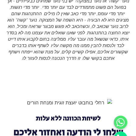
נוער "קשה" או נוער במצוקה? יש בני נוער שמויגים כבעייתיים - אך
בפועל הם פשוט מתמודדים לבד עם יותר מדי.. יותר מדי רגשות,
יותר מדי עומס, יותר מדי כאב שאין לו מילים. ההתנהגות שהם
מציגים היא לא הבעיה - היא השפה של המצוקה. נוער "קשה" הוא
לרוב נוער שכואב לו, וכשהכאב לא פוגש מבוגר שרואה ומכיל, הוא
יוצא החוצה בהתנהגות. לפני שאנו שואלים את עצמנו מה לא בסדר
איתו, כדאי שנשאל מה עובר עליו. ממליצה בחום לקבוע איתו דייט
לבד ולנסות להבין ממנו מה מקשה עליו. לשתף אותו בדברים
שקשורים אליכם, אפילו קשיים קלים, על מנת שהוא ייפתח וישתף
אתכם בקושי שלו. זו הדרך הנכונה לנסות לעזור לו.
לשיחת הכוונה ללא עלות
שלחו לי הודעה ואחזור אליכם