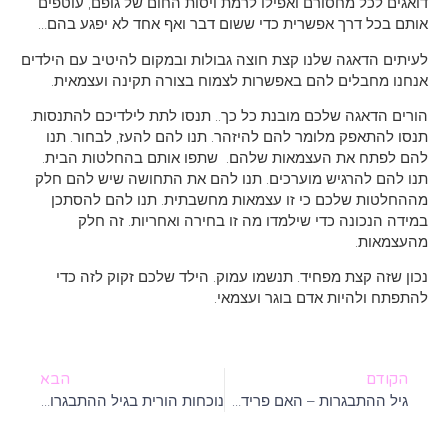
דואגים לכל מחסורם ואפילו לרמת ויסות החום של גופם, עוטפים
אותם בכל דרך אפשרית כדי ששום דבר ואף אחד לא יפגע בהם…
לעיתים הדאגה שלנו קצת חוצה גבולות ובמקום להיטיב עם הילדים
אנחנו מחבלים להם באפשרות לצמוח בצורה תקינה ועצמאית.
הורים הדאגה שלכם מובנת כל כך.. תנסו לתת לילדיכם להתנסות.
תנסו להתאפק מלומר להם להיזהר. תנו להם להעז, לבחור. תנו
להם לפתח את העצמאות שלהם. שתפו אותם בהחלטות הבית.
תנו להם להרגיש מוערכים. תנו להם את התחושה שיש להם חלק
מההחלטות שלכם כי זו עצמאות מחשבתית. תנו להם להסתכן
במידה הנכונה כדי שילמדו מה זו בחירה ואחריות. זה חלק
מהעצמאות.
נכון שזה קצת מפחיד. תנשמו עמוק. הילד שלכם זקוק לזה כדי
להתפתח ולהיות אדם בוגר ועצמאי.
הקודם
הבא
גיל ההתבגרות – האם פרידה מההורים?
נוכחות הורית בגיל ההתבגרות