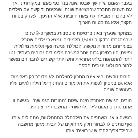
בעבר האמנו ש"חושך שבטו שונא בנו" כפי נאמר במקורותינו, אך
עם השנים התברר שהמציאות שונה, ושנקיטת יד קשה עם הילדים
לא בהכרח מובילה לתוצאות חיוביות, אלא ההיפך, ולא רק בטווח
הקצר, אלא גם בטווח הארוך.
במחקר שנערך באוניברסיטת פיטסבורג במשך כ-9 שנים
שבמסגרתו נבדקו כ-1,500 תלמידים, נמצא כי ילדים שסבלו
בצעירותם מהורות נוקשה, הכוללת ענישה ואף אלימות מילולית
ופיזית, היו בסיכון גבוה יותר לנשירה מלימודים גבוהים בעתיד, נטו
יותר להתנהגות בלתי אחראית וחשו יותר קשורים לחבריהם מאשר
להוריהם ולענייני בית הספר.
הורות נוקשה היא אינה מתכון להצלחה. לא מדובר רק באלימות
אלא גם בניסיון לכפות את הלימודים והחינוך על הילד ולאיים עליו
בעונשים שונים.
הורים, הגישה האחרת הינה שיטת "ההורות הגמישה". בגישה זו
אתם נותנים מקום לילד: לרגשותיו, מחשבותיי ורצונותיו.
בגישה זו אנו משתפים את הילבחלק מההחלטות, מתחילים איתו
ואף נותנים לו לבחור חלק מהחוקים של הבית, מתוך מחשבה
שהילד צריך להרגיש ש"רואים" אותו.