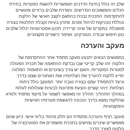
שלב זה כולל בחינת הדרכים האפשריות להשגת המטרות, בחירת
הכלים והמשאבים הנדרשים, והגדרת שלבים ברורים ומעשיים
להתקדמות. התכנית נבנית בהתאם לקצב האישי של הלקוח,
וכוללת טכניקות לניהול זמנים, פתרון בעיות וקבלת החלטות בצורה
מושכלת. במקרים של שינוי קריירה, תכנון אסטרטגיות יכלול שלבים
כגון חיפוש עבודה, נטוורקינג, ושיפור כישורים מקצועיים.
מעקב והערכה
במפגשים הבאים יתבצע מעקב מתמיד אחר ההתקדמות של
הלקוח. זהו שלב קריטי שבו נבדקת ההתאמה של תכנית הפעולה
למטרות המקוריות, והאם יש צורך בשינויים או התאמות. המלווה
יסייע ללקוח להעריך את הצלחותיו ואת האתגרים שצצו בדרך,
וכיצד להתמודד עמם בצורה טובה יותר. המעקב כולל ניתוח
הצלחות, זיהוי קשיים והצעת פתרונות לבעיות שעלולות לעלות
במהלך התהליך. תהליך זה מאפשר לשמור על מיקוד מתמיד ולוודא
שהלקוח נמצא בדרך הנכונה להגשמת מטרותיו האישיות
והמקצועיות.
מעקב רציף והערכה מתמדת הם חלק מהותי בליווי אישי, כיוון שהם
מאפשרים שינויים גמישים בתכנית ומשמרים את המוטיבציה של
הלקוח לאורך הדרך.