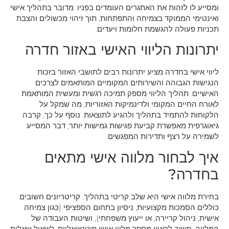
ומסייע לו לזהות את האתגרים העומדים בפניו. מדובר בתהליך אישי
ואינטימי הממוקד בצמיחה והתפתחות, תוך זיהוי מכשולים והצבת
תכניות פעולה להגשמת חלומות ויעדים.
יתרונות הליווי האישי באזור חדרה
ליווי אישי בחדרה מציע יתרונות רבים לתושבי האזור בזכות
הנגישות הגבוהה והשירותים המקומיים המותאמים לצרכים
האישיים. תהליך הליווי מספק תמיכה רגשית ומעשית המותאמת
לאורח החיים המקומי ולדינמיקות האזוריות, מה שמקל על
הלקוחות להתמיד בתהליך ולהגיע לתוצאות. נוסף על כך, קרבה
גיאוגרפית מאפשרת קביעת פגישות גמישות יותר, דבר המסייע
לשמירה על רצף ותדירות המפגשים.
איך לבחור מלווה אישי מתאים
בחדרה?
בחירת מלווה אישי היא שלב קריטי בתהליך. קריטריונים חשובים
כוללים הסמכות מקצועיות, ניסיון בתחום הספציפי (כגון צמיחה
אישית, ניהול קריירה, או ייעוץ משפחתי), ושיטות העבודה של
המלווה. חשוב לראיין מספר מלווי אישי פוטנציאליים, לשאול שאלות