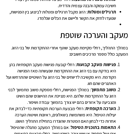
חשיבה עמוקה והבנה עצמית והדדית.
תרגילים ומטלות
: הזוג מקבל תרגילים ומטלות לביצוע בין הפגישות,
שנועדו לחזק את הקשר וליישם את הכלים שנלמדו.
מעקב והערכה שוטפת
במהלך התהליך, רחלי מקיימת מעקב שוטף אחרי ההתקדמות של בני הזוג.
המעקב כולל מספר מרכיבים חשובים:
פגישות מעקב קבועות
: רחלי קובעת פגישות מעקב תקופתיות בהן
היא בודקת עם בני הזוג את ההתקדמות שנעשתה מאז הפגישה
הקודמת. היא מקשיבה לדיווחים של בני הזוג על השינויים שהתרחשו ועל
האתגרים שהם חוו.
משוב מתמשך
: במהלך הפגישות, רחלי מספקת משוב מתמשך לבני
הזוג על ההתקדמות שלהם. היא מציינת את ההישגים שהם השיגו
ומצביעה על אזורים בהם יש צורך בהמשך עבודה ושיפור.
הערכה תקופתית
: רחלי מבצעת הערכות תקופתיות כדי לבדוק את
יעילות הטיפול. היא משתמשת בשאלונים, ראיונות ושיטות הערכה
אחרות כדי לבחון האם המטרות שהוגדרו בתחילת התהליך הושגו.
התאמות בתוכנית הטיפול
: אם במהלך המעקב מתגלה שהטיפול
אינו יעיל מספיק או שיש צורך בשינוי גישה, רחלי מבצעת התאמות